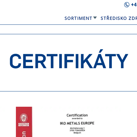
+4
SORTIMENT
STŘEDISKO ZD
GERARD® ELEGANTA
EQUBE SOLÁRNÍ STŘEŠNÍ PANEL
CERTIFIKÁTY