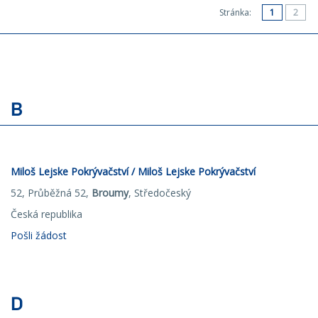
Stránka:
1
2
B
Miloš Lejske Pokrývačství / Miloš Lejske Pokrývačství
52, Průběžná 52,
Broumy
, Středočeský
Česká republika
Pošli žádost
D