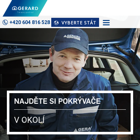
Domů
Mapa ROOFNET
+420 604 816 528
VYBERTE STÁT
NAJDĚTE SI POKRÝVAČE
V OKOLÍ