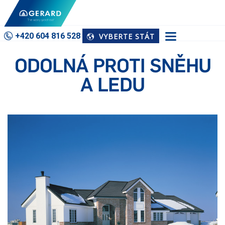
Domů
Výhody
Odolná Proti Sněhu A Ledu
+420 604 816 528
VYBERTE STÁT
ODOLNÁ PROTI SNĚHU
A LEDU