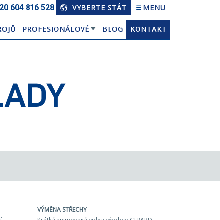
20 604 816 528
VYBERTE STÁT
MENU
ROJŮ
PROFESIONÁLOVÉ
BLOG
KONTAKT
LADY
VÝMĚNA STŘECHY
í
Krátká animovaná videa výrobce GERARD