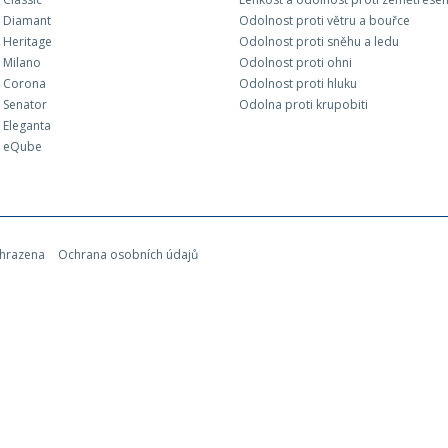
 Diamant
Odolnost proti větru a bouřce
Heritage
Odolnost proti sněhu a ledu
 Milano
Odolnost proti ohni
 Corona
Odolnost proti hluku
 Senator
Odolna proti krupobiti
Eleganta
 eQube
yhrazena
Ochrana osobních údajů