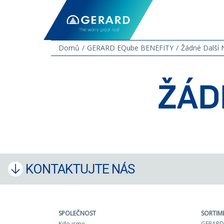
Domů
GERARD EQube BENEFITY
Žádné Další N
ŽÁD
KONTAKTUJTE NÁS
SPOLEČNOST
SORTIM
Kdo jsme
GERARD 