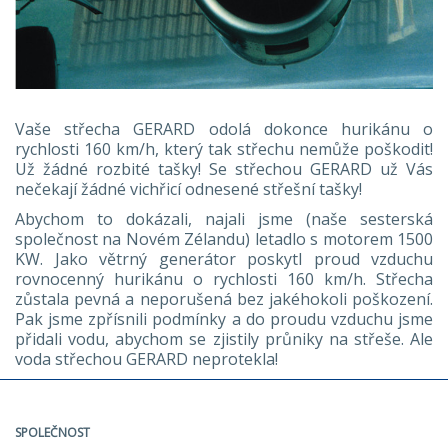
Vaše střecha GERARD odolá dokonce hurikánu o
rychlosti 160 km/h, který tak střechu nemůže poškodit!
Už žádné rozbité tašky! Se střechou GERARD už Vás
nečekají žádné vichřicí odnesené střešní tašky!
Abychom to dokázali, najali jsme (naše sesterská
společnost na Novém Zélandu) letadlo s motorem 1500
KW. Jako větrný generátor poskytl proud vzduchu
rovnocenný hurikánu o rychlosti 160 km/h. Střecha
zůstala pevná a neporušená bez jakéhokoli poškození.
Pak jsme zpřísnili podmínky a do proudu vzduchu jsme
přidali vodu, abychom se zjistily průniky na střeše. Ale
voda střechou GERARD neprotekla!
SPOLEČNOST