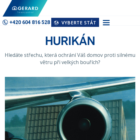
Domů
Hurikán
+420 604 816 528
VYBERTE STÁT
HURIKÁN
Hledáte střechu, která ochrání Váš domov proti silnému
větru při velkých bouřích?