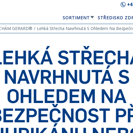
+4
SORTIMENT
STŘEDISKO ZD
GERARD® ELEGANTA
EQUBE SOLÁRNÍ STŘEŠNÍ PANEL
ŘECHÁM GERARD®
Lehká Střecha Navrhnutá S Ohledem Na Bezpečno
LEHKÁ STŘECH
NAVRHNUTÁ S
OHLEDEM NA
BEZPEČNOST PŘ