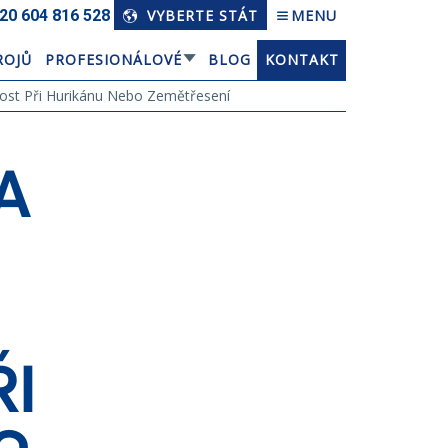
20 604 816 528
VYBERTE STÁT
MENU
ROJŮ
PROFESIONÁLOVÉ
BLOG
KONTAKT
st Při Hurikánu Nebo Zemětřesení
A
I