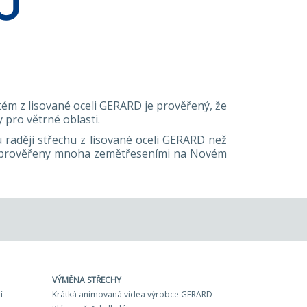
O
stém z lisované oceli GERARD je prověřený, že
 pro větrné oblasti.
u raději střechu z lisované oceli GERARD než
ře prověřeny mnoha zemětřeseními na Novém
VÝMĚNA STŘECHY
í
Krátká animovaná videa výrobce GERARD