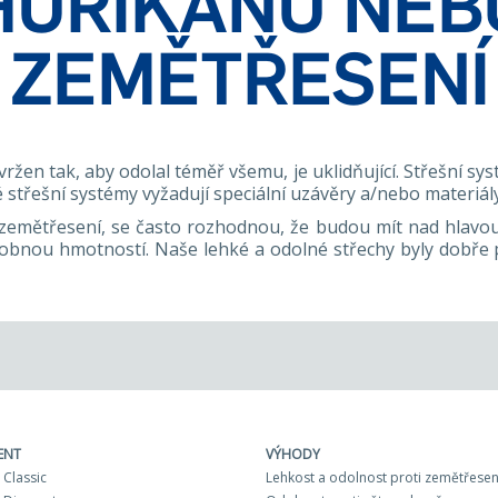
HURIKÁNU NEB
ZEMĚTŘESENÍ
žen tak, aby odolal téměř všemu, je uklidňující. Střešní sy
é střešní systémy vyžadují speciální uzávěry a/nebo materiály
ny zemětřesení, se často rozhodnou, že budou mít nad hlavo
sobnou hmotností. Naše lehké a odolné střechy byly dob
ENT
VÝHODY
Classic
Lehkost a odolnost proti zemětřesen