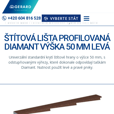
Domů
Doplňky
+420 604 816 528
VYBERTE STÁT
Štítová Lišta Profilovaná DIAMANT Výška 50 Mm Levá
ŠTÍTOVÁ LIŠTA PROFILOVANÁ
DIAMANT VÝŠKA 50 MM LEVÁ
Univerzální standardní krytí štítové hrany o výšce 50 mm, s
odstupňovanými výřezy, které dokonale odpovídají taškám
Diamant. Nutnost použít levé a pravé prvky.