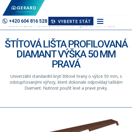
Domů
Doplňky
+420 604 816 528
VYBERTE STÁT
Štítová Lišta Profilovaná DIAMANT Výška 50 Mm Pravá
ŠTÍTOVÁ LIŠTA PROFILOVANÁ
DIAMANT VÝŠKA 50 MM
PRAVÁ
Univerzální standardní krytí štítové hrany o výšce 50 mm, s
odstupňovanými výřezy, které dokonale odpovídají taškám
Diamant. Nutnost použít levé a pravé prvky.