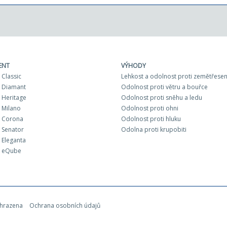
ENT
VÝHODY
Classic
Lehkost a odolnost proti zemětřesen
 Diamant
Odolnost proti větru a bouřce
Heritage
Odolnost proti sněhu a ledu
 Milano
Odolnost proti ohni
 Corona
Odolnost proti hluku
 Senator
Odolna proti krupobiti
Eleganta
 eQube
yhrazena
Ochrana osobních údajů