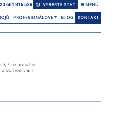
20 604 816 528
VYBERTE STÁT
MENU
ROJŮ
PROFESIONÁLOVÉ
BLOG
KONTAKT
adě, že není možné
o odvod vzduchu z