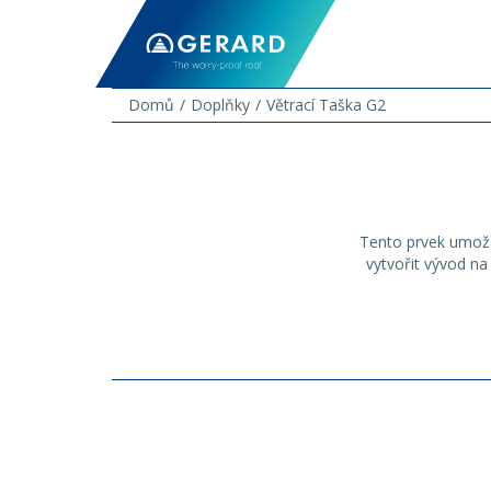
Domů
Doplňky
Větrací Taška G2
Tento prvek umožň
vytvořit vývod n