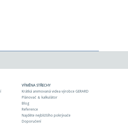
VÝMĚNA STŘECHY
í
Krátká animovaná videa výrobce GERARD
Plánovač ＆ kalkulátor
Blog
Reference
Najděte nejbližšího pokrývače
Doporučení