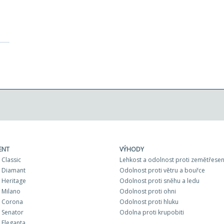
ENT
VÝHODY
Classic
Lehkost a odolnost proti zemětřesen
 Diamant
Odolnost proti větru a bouřce
Heritage
Odolnost proti sněhu a ledu
 Milano
Odolnost proti ohni
 Corona
Odolnost proti hluku
 Senator
Odolna proti krupobiti
Eleganta