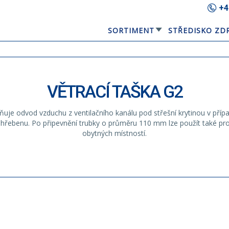
+4
SORTIMENT
STŘEDISKO ZD
GERARD® ELEGANTA
EQUBE SOLÁRNÍ STŘEŠNÍ PANEL
VĚTRACÍ TAŠKA G2
uje odvod vzduchu z ventilačního kanálu pod střešní krytinou v příp
a hřebenu. Po připevnění trubky o průměru 110 mm lze použít také pr
obytných místností.