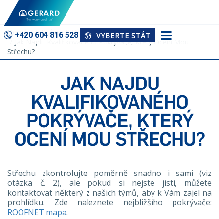
Domů
9 Otázek K Výměně Střechy
+420 604 816 528
VYBERTE STÁT
Jak Najdu Kvalifikovaného Pokrývače, Který Ocení Mou
Střechu?
JAK NAJDU
KVALIFIKOVANÉHO
POKRÝVAČE, KTERÝ
OCENÍ MOU STŘECHU?
Střechu zkontrolujte poměrně snadno i sami (viz
otázka č. 2), ale pokud si nejste jisti, můžete
kontaktovat některý z našich týmů, aby k Vám zajel na
prohlídku. Zde naleznete nejbližšího pokrývače:
ROOFNET mapa
.