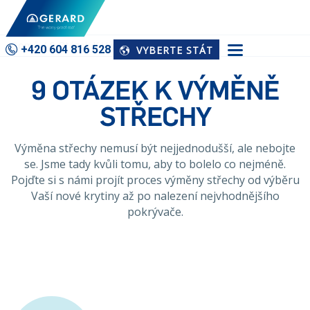
Domů
9 Otázek K Výměně Střechy
+420 604 816 528
VYBERTE STÁT
9 OTÁZEK K VÝMĚNĚ
STŘECHY
Výměna střechy nemusí být nejjednodušší, ale nebojte
se. Jsme tady kvůli tomu, aby to bolelo co nejméně.
Pojďte si s námi projít proces výměny střechy od výběru
Vaší nové krytiny až po nalezení nejvhodnějšího
pokrývače.