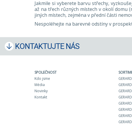
Jakmile si vyberete barvu střechy, vyzkouš
až na třech různých místech v okolí domu (
jiných místech, zejména v přední části nemov
Nespoléhejte na barevné odstíny v prospektu
KONTAKTUJTE NÁS
SPOLEČNOST
SORTIM
Kdo jsme
GERARD 
Média
GERARD
Novinky
GERARD 
Kontakt
GERARD
GERARD
GERARD
GERARD 
GERARD