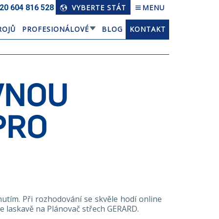
20 604 816 528
VYBERTE STÁT
MENU
ROJŮ
PROFESIONÁLOVÉ
BLOG
KONTAKT
VNOU
PRO
tím. Při rozhodování se skvěle hodí online
ěte laskavě na Plánovač střech GERARD.