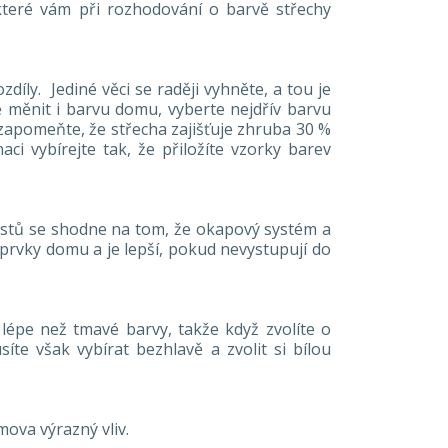
které vám při rozhodování o barvě střechy
íly. Jediné věci se raději vyhněte, a tou je
 měnit i barvu domu, vyberte nejdřív barvu
ezapomeňte, že střecha zajišťuje zhruba 30 %
i vybírejte tak, že přiložíte vzorky barev
tylistů se shodne na tom, že okapový systém a
 prvky domu a je lepší, pokud nevystupují do
 lépe než tmavé barvy, takže když zvolíte o
íte však vybírat bezhlavě a zvolit si bílou
mova výrazný vliv.