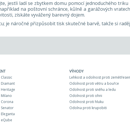
ejte, jestli ladí se zbytkem domu pomocí jednoduchého triku
například na poštovní schránce, kůlně a garážových vratec
itosti, získáte vyvážený barevný dojem.
; je náročné přizpůsobit tisk skutečné barvě, takže si raděj
ENT
VÝHODY
Classic
Lehkost a odolnost proti zemětřesen
 Diamant
Odolnost proti větru a bouřce
Heritage
Odolnost proti sněhu a ledu
 Milano
Odolnost proti ohni
 Corona
Odolnost proti hluku
 Senator
Odolna proti krupobiti
Eleganta
 eQube