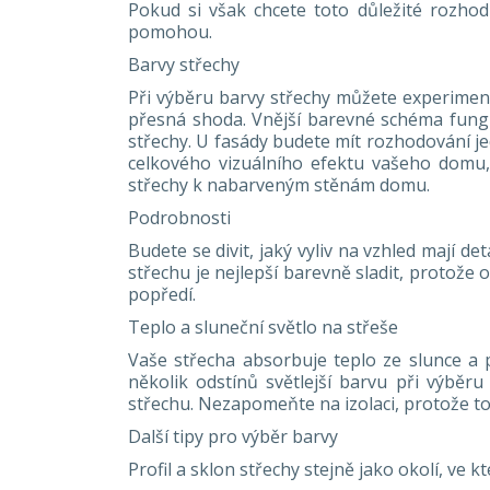
Pokud si však chcete toto důležité rozho
pomohou.
Barvy střechy
Při výběru barvy střechy můžete experimento
přesná shoda. Vnější barevné schéma fungu
střechy. U fasády budete mít rozhodování je
celkového vizuálního efektu vašeho domu, 
střechy k nabarveným stěnám domu.
Podrobnosti
Budete se divit, jaký vyliv na vzhled mají d
střechu je nejlepší barevně sladit, protože
popředí.
Teplo a sluneční světlo na střeše
Vaše střecha absorbuje teplo ze slunce a p
několik odstínů světlejší barvu při výběru
střechu. Nezapomeňte na izolaci, protože to 
Další tipy pro výběr barvy
Profil a sklon střechy stejně jako okolí, ve