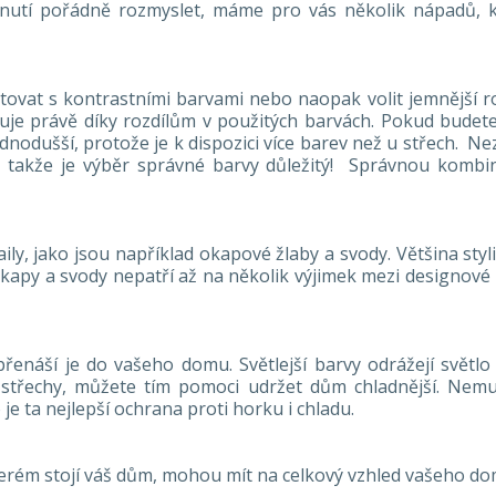
dnutí pořádně rozmyslet, máme pro vás několik nápadů, 
vat s kontrastními barvami nebo naopak volit jemnější rozd
je právě díky rozdílům v použitých barvách. Pokud budete
dnodušší, protože je k dispozici více barev než u střech. N
takže je výběr správné barvy důležitý! Správnou kombinac
etaily, jako jsou například okapové žlaby a svody. Většina s
 okapy a svody nepatří až na několik výjimek mezi designové
řenáší je do vašeho domu. Světlejší barvy odrážejí světlo
 střechy, můžete tím pomoci udržet dům chladnější. Nemus
je ta nejlepší ochrana proti horku i chladu.
 kterém stojí váš dům, mohou mít na celkový vzhled vašeho do