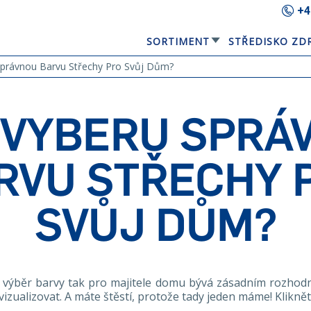
+4
SORTIMENT
STŘEDISKO ZD
GERARD® ELEGANTA
EQUBE SOLÁRNÍ STŘEŠNÍ PANEL
Správnou Barvu Střechy Pro Svůj Dům?
 VYBERU SPRÁ
RVU STŘECHY 
SVŮJ DŮM?
 výběr barvy tak pro majitele domu bývá zásadním rozhodnu
 vizualizovat. A máte štěstí, protože tady jeden máme! Klikn