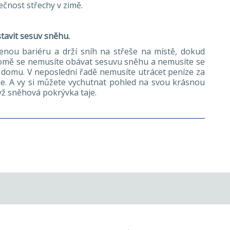
čnost střechy v zimě.
avit sesuv sněhu.
nou bariéru a drží sníh na střeše na místě, dokud
omě se nemusíte obávat sesuvu sněhu a nemusíte se
domu. V neposlední řadě nemusíte utrácet peníze za
. A vy si můžete vychutnat pohled na svou krásnou
yž sněhová pokrývka taje.