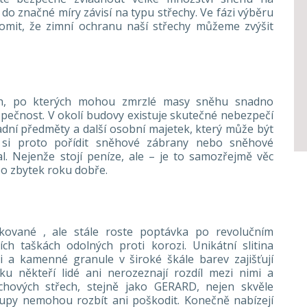
do značné míry závisí na typu střechy. Ve fázi výběru
domit, že zimní ochranu naší střechy můžeme zvýšit
ech, po kterých mohou zmrzlé masy sněhu snadno
bezpečnost. V okolí budovy existuje skutečné nebezpečí
adní předměty a další osobní majetek, který může být
 si proto pořídit sněhové zábrany nebo sněhové
l. Nejenže stojí peníze, ale – je to samozřejmě věc
o zbytek roku dobře.
akované , ale stále roste poptávka po revolučním
h taškách odolných proti korozi. Unikátní slitina
i a kamenné granule v široké škále barev zajišťují
u někteří lidé ani nerozeznají rozdíl mezi nimi a
echových střech, stejně jako GERARD, nejen skvěle
roupy nemohou rozbít ani poškodit. Konečně nabízejí