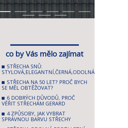
co by Vás mělo zajímat
STŘECHA SNŮ:
STYLOVÁ,ELEGANTNÍ,ČERNÁ,ODOLNÁ
STŘECHA NA 50 LET? PROČ BYCH
SE MĚL OBTĚŽOVAT?
6 DOBRÝCH DŮVODŮ, PROČ
VĚŘIT STŘECHÁM GERARD
4 ZPŮSOBY, JAK VYBRAT
SPRÁVNOU BARVU STŘECHY