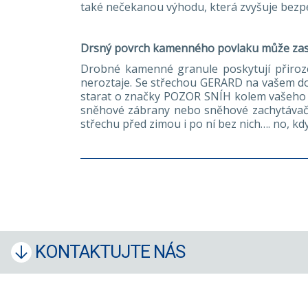
také nečekanou výhodu, která zvyšuje bezpe
Drsný povrch kamenného povlaku může zast
Drobné kamenné granule poskytují přiroze
neroztaje. Se střechou GERARD na vašem d
starat o značky POZOR SNÍH kolem vašeho 
sněhové zábrany nebo sněhové zachytávače
střechu před zimou i po ní bez nich…. no, kd
KONTAKTUJTE NÁS