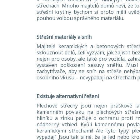
střechách. Mnoho majitelů domů neví, že to 
střešní krytiny bychom si proto měli uvě
pouhou volbou správného materiálu.
Střešní materiály a sníh
Majitelé keramických a betonových stř
sklouznout dolů, čelí výzvám, jak zajistit 
nejen pro osoby, ale také pro vozidla, zahr
vystaven poškození sesuvy sněhu. Musí
zachytávače, aby se sníh na střeše nehýba
osobního vkusu – nevypadají na střechách p
Existuje alternativní řešení
Plechové střechy jsou nejen práškově l
kamenném povlaku na plechových střešníc
hliníku a zinku pečuje o ochranu proti rz
nádherný vzhled. Kvůli kamennému povlak
keramickými střechami! Ale tyto typy pl
vypadají. Jsou tak silné, že je led nebo k