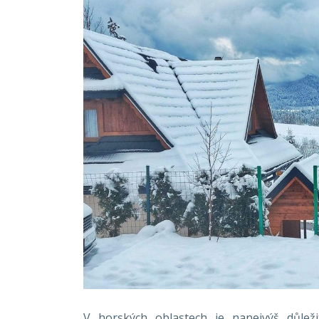
V horských oblastech je nanejvýš důlež