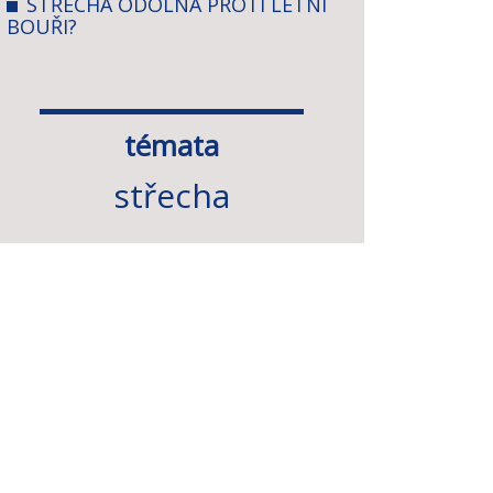
STŘECHA ODOLNÁ PROTI LETNÍ
BOUŘI?
témata
střecha