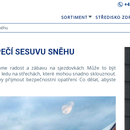
+4
SORTIMENT
STŘEDISKO ZD
GERARD® ELEGANTA
EQUBE SOLÁRNÍ STŘEŠNÍ PANEL
něhu
EČÍ SESUVU SNĚHU
me radost a zábavu na sjezdovkách. Může to být
ledu na střechách, které mohou snadno sklouznout.
y přijmout bezpečnostní opatření. Co dělat, abyste